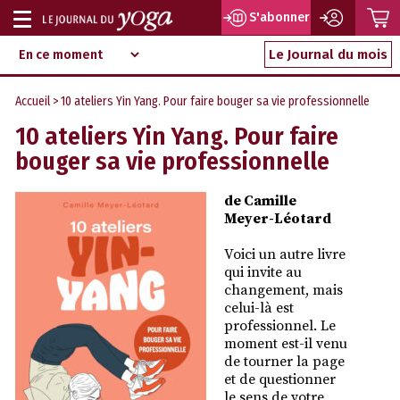
P
S'abonner
Afficher
Magazine
Aller
ou
Le Journal du mois
d‘information
au
indépendant
masquer
contenu
Accueil
> 10 ateliers Yin Yang. Pour faire bouger sa vie professionnelle
la
10 ateliers Yin Yang. Pour faire
navigation
bouger sa vie professionnelle
de Camille
Meyer-Léotard
Voici un autre livre
qui invite au
changement, mais
celui-là est
professionnel. Le
moment est-il venu
de tourner la page
et de questionner
le sens de votre