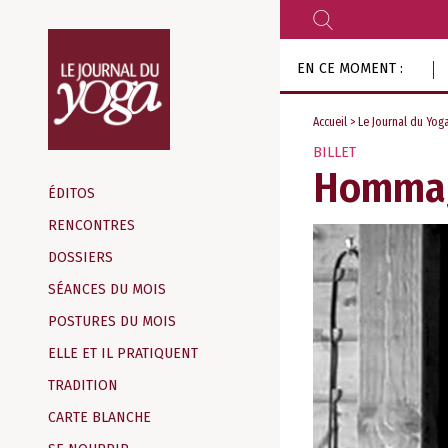
RECHERCHER
Aller
EN CE MOMENT :
au
contenu
Accueil
>
Le Journal du Yog
BILLET
Magazine
Hommage
d‘information
ÉDITOS
indépendant
RENCONTRES
DOSSIERS
SÉANCES DU MOIS
POSTURES DU MOIS
ELLE ET IL PRATIQUENT
TRADITION
CARTE BLANCHE