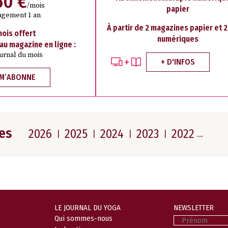
50 €
/mois
papier
agement 1 an
À partir de 2 magazines papier et 
mois offert
numériques
 au magazine en ligne :
ournal du mois
+ D'INFOS
 M’ABONNE
es
2026
2025
2024
2023
2022
LE JOURNAL DU YOGA
NEWSLETTER
Prénom
Qui sommes-nous