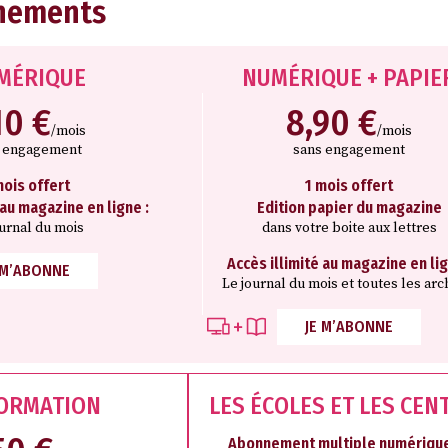
nements
MÉRIQUE
NUMÉRIQUE + PAPIE
10 €
8,90 €
/mois
/mois
s engagement
sans engagement
mois offert
1 mois offert
 au magazine en ligne :
Edition papier du magazine
ournal du mois
dans votre boite aux lettres
Accès illimité au magazine en lig
 M’ABONNE
Le journal du mois et toutes les arc
JE M’ABONNE
FORMATION
LES ÉCOLES ET LES CEN
Abonnement multiple numérique