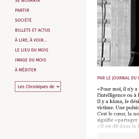
SE NOURRIR
PARTIR
SOCIÉTÉ
BILLETS ET ACTUS
À LIRE, À VOIR…
LE LIEU DU MOIS
IMAGE DU MOIS
À MÉDITER
PAR
LE JOURNAL DU 
« Pour moi, il n’y 
l’intelligence ou à
Il y a kâma, le dé
victime. Une pulsio
C’est le cœur, la n
signifie « partager
« Il est dit dans l