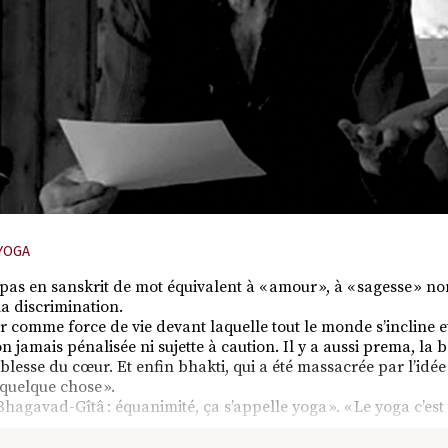
YOGA
a pas en sanskrit de mot équivalent à « amour », à « sagesse » no
 la discrimination.
sir comme force de vie devant laquelle tout le monde s’incline 
n jamais pénalisée ni sujette à caution. Il y a aussi prema, la 
oblesse du cœur. Et enfin bhakti, qui a été massacrée par l’idé
 quelque chose ».
a Bhagavad-Gîtâ : équanimité, ça s’appelle yoga ». « Le yoga c’est 