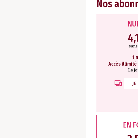
Nos abon
NU
4,
san
1 
Accès illimité
Le j
JE
EN 