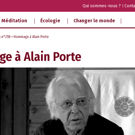
Qui sommes-nous ?
Conta
Méditation
Écologie
Changer le monde
a n°258
> Hommage à Alain Porte
 à Alain Porte