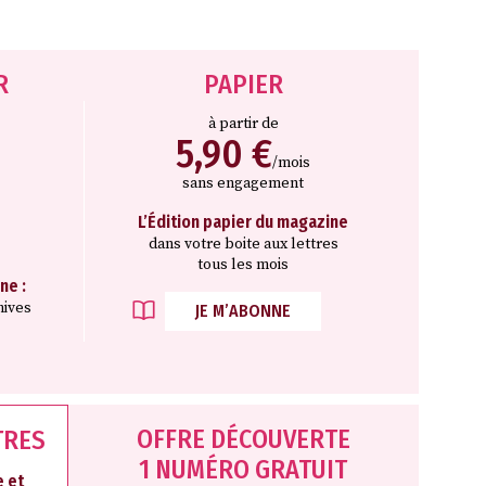
R
PAPIER
à partir de
5,90 €
/mois
sans engagement
L’Édition papier du magazine
dans votre boite aux lettres
tous les mois
ne :
hives
JE M’ABONNE
OFFRE DÉCOUVERTE
TRES
1 NUMÉRO GRATUIT
 et