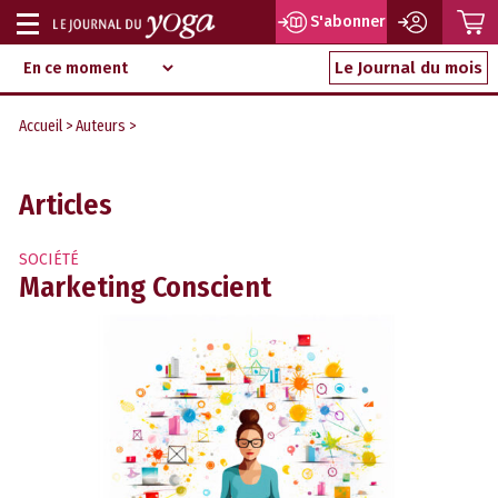
P
S'abonner
Afficher
Magazine
Aller
ou
Le Journal du mois
d‘information
au
indépendant
masquer
contenu
Accueil
>
Auteurs
>
la
navigation
Articles
SOCIÉTÉ
Marketing Conscient