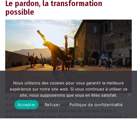
Le pardon, la transformation
possible
Nous utilisons des cookies pour vous garantir la meilleure
expérience sur notre site web. Si vous continuez à utiliser ce
site, nous supposerons que vous en êtes satisfait.
Il n’est pas facile de pardonner, mais c’est une
merveilleuse action qui surgit de la force d’élévation. En
Accepter
Refuser
Politique de confidentialité
pardonnant, nous nous élevons au-dessus d’une série
d’événements, advenus dans certaines circonstances, et
nous les regardons de loin, comme si nous étions…
LIRE
LA SUITE