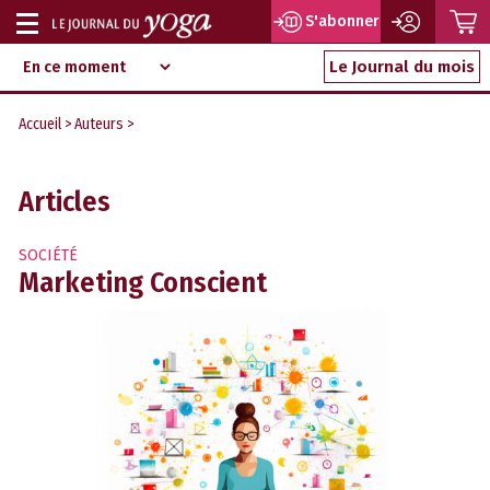
P
S'abonner
Afficher
Magazine
Aller
ou
Le Journal du mois
d‘information
au
indépendant
masquer
contenu
Accueil
>
Auteurs
>
la
navigation
Articles
SOCIÉTÉ
Marketing Conscient