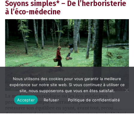
Soyons simples* – De l’herboristerie
à l’éco-médecine
Nous utilisons des cookies pour vous garantir la meilleure
expérience sur notre site web. Si vous continuez à utiliser ce
site, nous supposerons que vous en êtes satisfait.
La médecine ayurvédique ou les éco-médecines
Accepter
Refuser
Politique de confidentialité
prennent en compte le terrain du patient et visent à
restaurer son équilibre en ayant, avant tout, recours à
des gestes et des traitements simples et naturels. Malgré
l’engouement du public pour cette approche,…
LIRE LA
SUITE