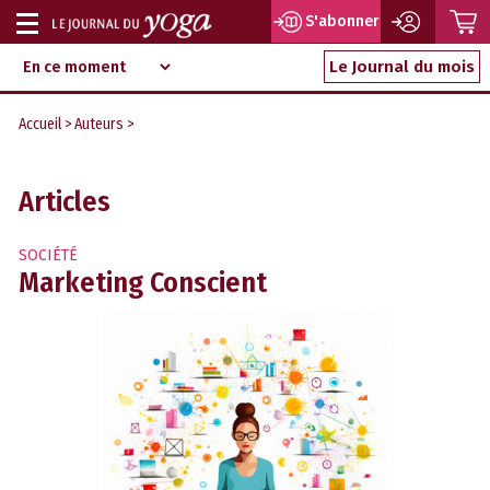
P
S'abonner
Afficher
Magazine
Aller
ou
Le Journal du mois
d‘information
au
indépendant
masquer
contenu
Accueil
>
Auteurs
>
la
navigation
Articles
SOCIÉTÉ
Marketing Conscient