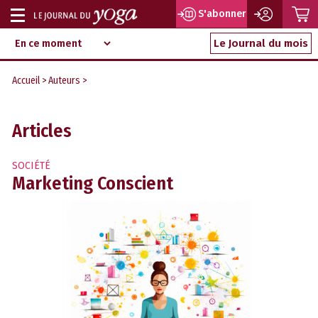
P
S'abonner
Afficher
Magazine
Aller
ou
Le Journal du mois
d‘information
au
indépendant
masquer
contenu
Accueil
>
Auteurs
>
la
navigation
Articles
SOCIÉTÉ
Marketing Conscient