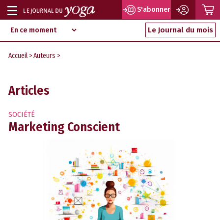
P
S'abonner
Afficher
Magazine
Aller
ou
Le Journal du mois
d‘information
au
indépendant
masquer
contenu
Accueil
>
Auteurs
>
la
navigation
Articles
SOCIÉTÉ
Marketing Conscient