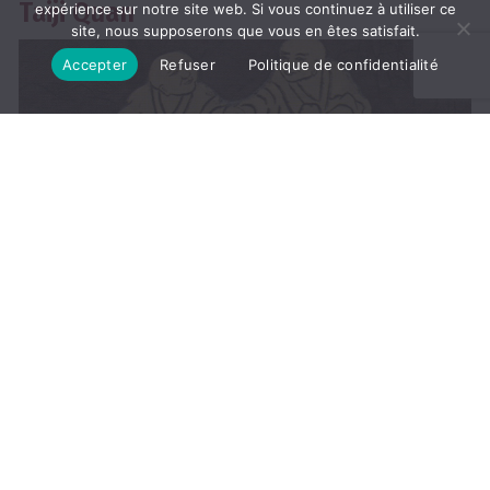
Taiji Quan
expérience sur notre site web. Si vous continuez à utiliser ce
site, nous supposerons que vous en êtes satisfait.
Accepter
Refuser
Politique de confidentialité
Cette recherche de l’immobilité au cœur du mouvement
nous interpelle. On parle d’un corps de Qi, de faire
circuler librement l’énergie vitale, de non-agir, d’un art
martial interne, de méditation en mouvement, d’une vie
de philosophie et de longévité. Mettons-nous…
LIRE LA
SUITE