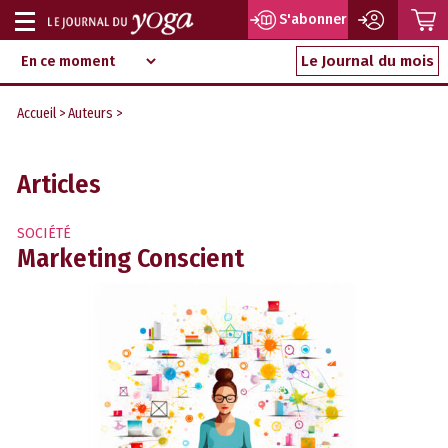
P
S'abonner
Afficher
Magazine
Aller
ou
Le Journal du mois
d‘information
au
indépendant
masquer
contenu
Accueil
>
Auteurs
>
la
navigation
Articles
SOCIÉTÉ
Marketing Conscient