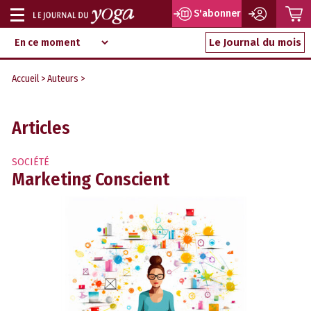
P
S'abonner
Afficher
Magazine
Aller
ou
Le Journal du mois
d‘information
au
indépendant
masquer
contenu
Accueil
>
Auteurs
>
la
navigation
Articles
SOCIÉTÉ
Marketing Conscient