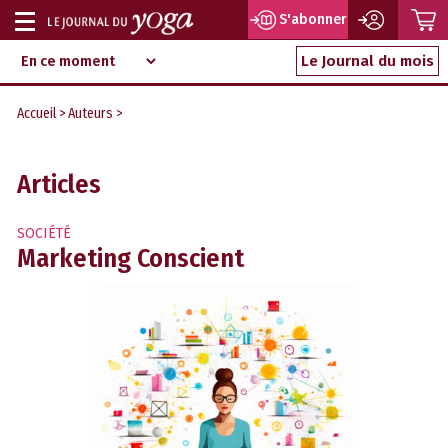
P
S'abonner
Afficher
Magazine
Aller
ou
Le Journal du mois
d‘information
au
indépendant
masquer
contenu
Accueil
>
Auteurs
>
la
navigation
Articles
SOCIÉTÉ
Marketing Conscient