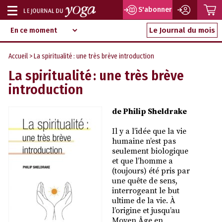
P
S'abonner
Afficher
Magazine
Aller
ou
Le Journal du mois
d‘information
au
indépendant
masquer
contenu
Accueil
> La spiritualité : une très brève introduction
la
La spiritualité : une très brève
navigation
introduction
de Philip Sheldrake
Il y a l’idée que la vie
humaine n’est pas
seulement biologique
et que l’homme a
(toujours) été pris par
une quête de sens,
interrogeant le but
ultime de la vie. À
l’origine et jusqu’au
Moyen Âge en