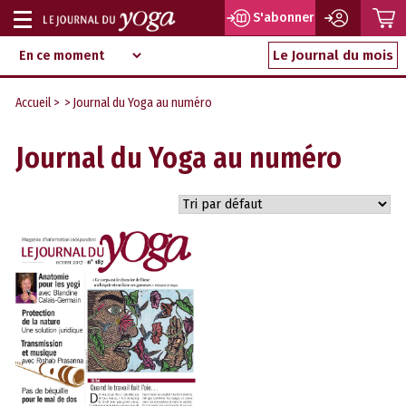
P
S'abonner
Afficher
Magazine
Aller
ou
Le Journal du mois
d‘information
au
indépendant
masquer
contenu
Accueil
> > Journal du Yoga au numéro
la
navigation
Journal du Yoga au numéro