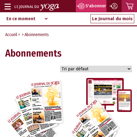
P
S'abonner
Afficher
Magazine
Aller
ou
Le Journal du mois
d‘information
au
indépendant
masquer
contenu
Accueil
> > Abonnements
la
navigation
Abonnements