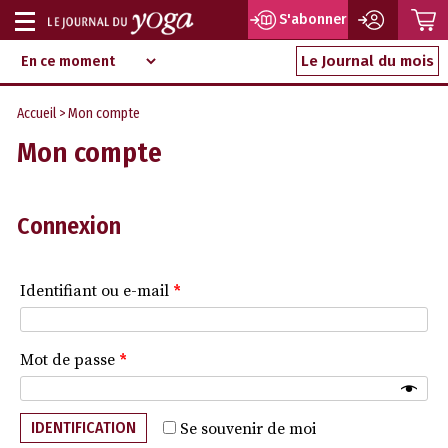
P
S'abonner
Afficher
Magazine
Aller
ou
Le Journal du mois
d‘information
au
indépendant
masquer
contenu
Accueil
> Mon compte
la
Mon compte
navigation
Connexion
Identifiant ou e-mail
*
Mot de passe
*
IDENTIFICATION
Se souvenir de moi