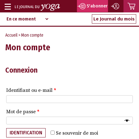
P
S'abonner
Afficher
Magazine
Aller
ou
Le Journal du mois
d‘information
au
indépendant
masquer
contenu
Accueil
> Mon compte
la
Mon compte
navigation
Connexion
Identifiant ou e-mail
*
Mot de passe
*
IDENTIFICATION
Se souvenir de moi