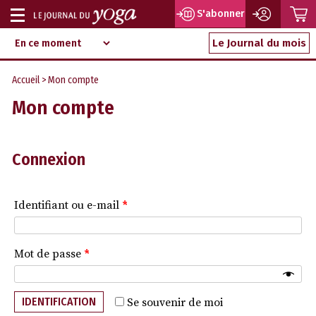
P
S'abonner
Afficher
Magazine
Aller
ou
Le Journal du mois
d‘information
au
indépendant
masquer
contenu
Accueil
> Mon compte
la
Mon compte
navigation
Connexion
Identifiant ou e-mail
*
Mot de passe
*
IDENTIFICATION
Se souvenir de moi