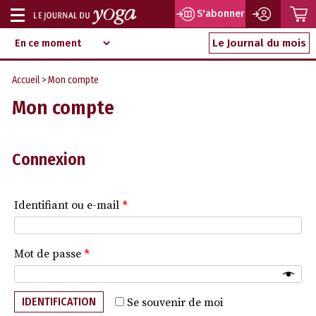
P
S'abonner
Afficher
Magazine
Aller
ou
Le Journal du mois
d‘information
au
indépendant
masquer
contenu
Accueil
> Mon compte
la
Mon compte
navigation
Connexion
Identifiant ou e-mail
*
Mot de passe
*
IDENTIFICATION
Se souvenir de moi