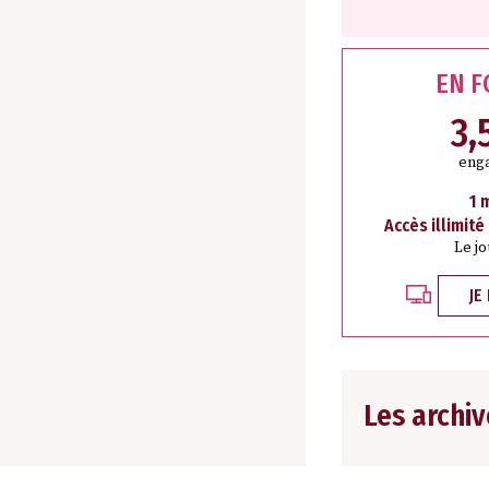
EN 
3,
eng
1 
Accès illimité
Le j
JE
Les archiv