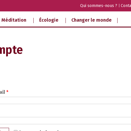
Qui sommes-nous ?
Conta
Méditation
Écologie
Changer le monde
mpte
ail
*