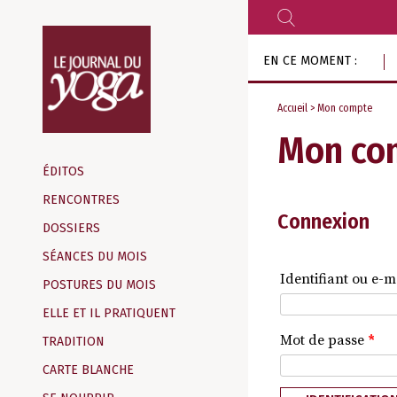
RECHERCHER
Aller
EN CE MOMENT :
au
contenu
Accueil
> Mon compte
Mon co
Magazine
d‘information
ÉDITOS
indépendant
RENCONTRES
Connexion
DOSSIERS
SÉANCES DU MOIS
Identifiant ou e-m
POSTURES DU MOIS
ELLE ET IL PRATIQUENT
Mot de passe
*
TRADITION
CARTE BLANCHE