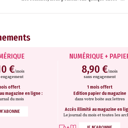
nements
MÉRIQUE
NUMÉRIQUE + PAPIE
10 €
8,90 €
/mois
/mois
s engagement
sans engagement
mois offert
1 mois offert
 au magazine en ligne :
Edition papier du magazine
ournal du mois
dans votre boite aux lettres
Accès illimité au magazine en lig
 M’ABONNE
Le journal du mois et toutes les arc
JE M’ABONNE