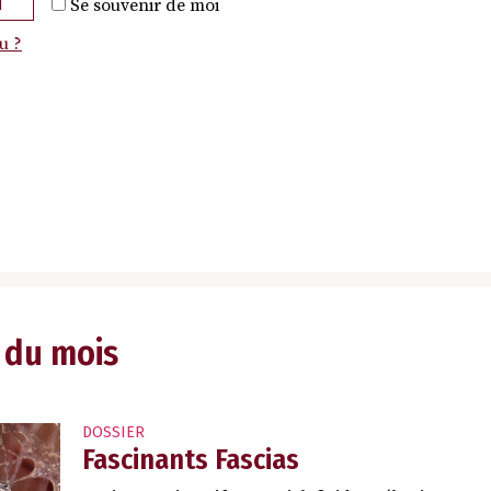
N
Se souvenir de moi
u ?
 du mois
DOSSIER
Fascinants Fascias