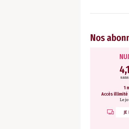
Nos abon
NU
4,
san
1 
Accès illimité
Le j
JE