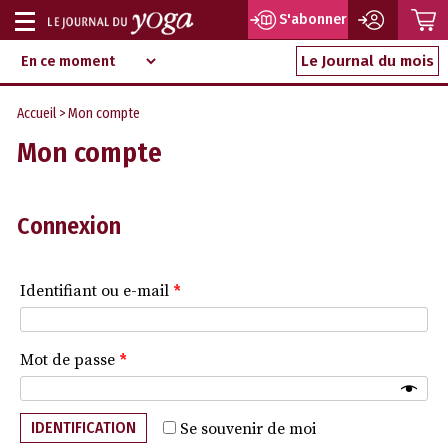
P
S'abonner
Afficher
Magazine
Aller
ou
Le Journal du mois
d‘information
au
indépendant
masquer
contenu
Accueil
> Mon compte
la
Mon compte
navigation
Connexion
Identifiant ou e-mail
*
Mot de passe
*
IDENTIFICATION
Se souvenir de moi