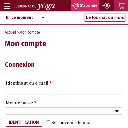
P
S'abonner
Afficher
Magazine
Aller
ou
Le Journal du mois
d‘information
au
indépendant
masquer
contenu
Accueil
> Mon compte
la
Mon compte
navigation
Connexion
Identifiant ou e-mail
*
Mot de passe
*
IDENTIFICATION
Se souvenir de moi