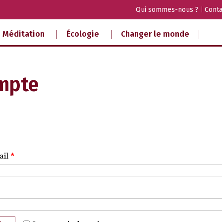
Qui sommes-nous ?
Conta
Méditation
Écologie
Changer le monde
mpte
ail
*