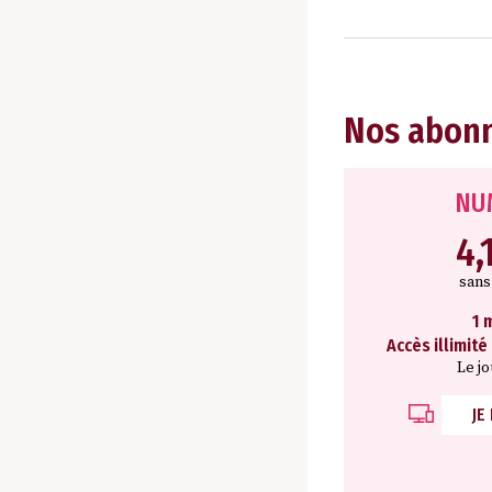
Nos abon
NU
4,
san
1 
Accès illimité
Le j
JE