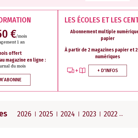
FORMATION
LES ÉCOLES ET LES CEN
50 €
Abonnement multiple numérique
/mois
papier
agement 1 an
À partir de 2 magazines papier et 
mois offert
numériques
 au magazine en ligne :
ournal du mois
+ D'INFOS
 M’ABONNE
es
2026
2025
2024
2023
2022