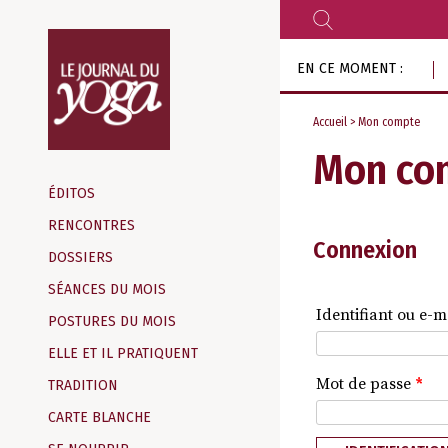
RECHERCHER
Aller
EN CE MOMENT :
au
contenu
Accueil
> Mon compte
Mon co
Magazine
d‘information
ÉDITOS
indépendant
RENCONTRES
Connexion
DOSSIERS
SÉANCES DU MOIS
Identifiant ou e-m
POSTURES DU MOIS
ELLE ET IL PRATIQUENT
Mot de passe
*
TRADITION
CARTE BLANCHE