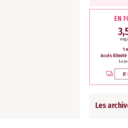
EN 
3,
eng
1 
Accès illimité
Le j
JE
Les archiv