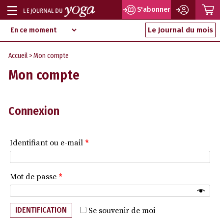
P
S'abonner
Afficher
Magazine
Aller
ou
Le Journal du mois
d‘information
au
indépendant
masquer
contenu
Accueil
> Mon compte
la
Mon compte
navigation
Connexion
Identifiant ou e-mail
*
Mot de passe
*
IDENTIFICATION
Se souvenir de moi