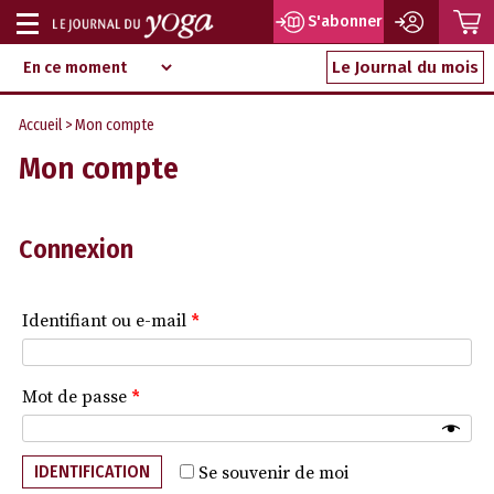
P
S'abonner
Afficher
Magazine
Aller
ou
Le Journal du mois
d‘information
au
indépendant
masquer
contenu
Accueil
> Mon compte
la
Mon compte
navigation
Connexion
Identifiant ou e-mail
*
Mot de passe
*
IDENTIFICATION
Se souvenir de moi