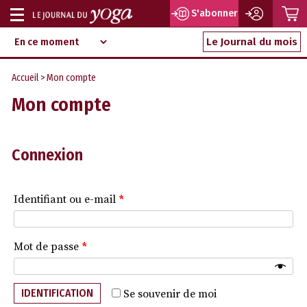
P
S'abonner
Afficher
Magazine
Aller
ou
Le Journal du mois
d‘information
au
indépendant
masquer
contenu
Accueil
> Mon compte
la
Mon compte
navigation
Connexion
Identifiant ou e-mail
*
Mot de passe
*
IDENTIFICATION
Se souvenir de moi