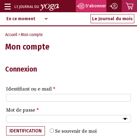
P
S'abonner
Afficher
Magazine
Aller
ou
Le Journal du mois
d‘information
au
indépendant
masquer
contenu
Accueil
> Mon compte
la
Mon compte
navigation
Connexion
Identifiant ou e-mail
*
Mot de passe
*
IDENTIFICATION
Se souvenir de moi