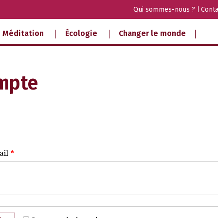
Qui sommes-nous ?
Conta
Méditation
Écologie
Changer le monde
mpte
ail
*