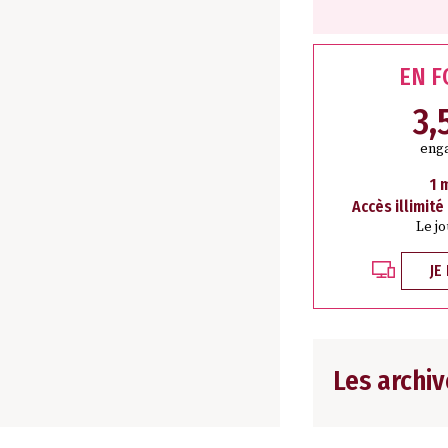
EN 
3,
eng
1 
Accès illimité
Le j
JE
Les archiv