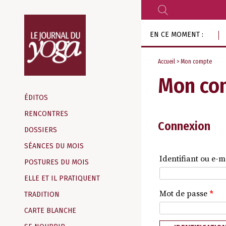
RECHERCHER
Aller
EN CE MOMENT :
au
contenu
Accueil
> Mon compte
Mon co
Magazine
d‘information
ÉDITOS
indépendant
RENCONTRES
Connexion
DOSSIERS
SÉANCES DU MOIS
Identifiant ou e-m
POSTURES DU MOIS
ELLE ET IL PRATIQUENT
Mot de passe
*
TRADITION
CARTE BLANCHE