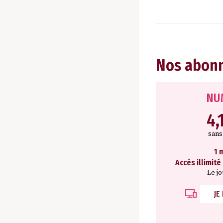
Nos abon
NU
4,
san
1 
Accès illimité
Le j
JE