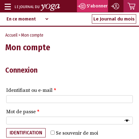
P
S'abonner
Afficher
Magazine
Aller
ou
Le Journal du mois
d‘information
au
indépendant
masquer
contenu
Accueil
> Mon compte
la
Mon compte
navigation
Connexion
Identifiant ou e-mail
*
Mot de passe
*
IDENTIFICATION
Se souvenir de moi