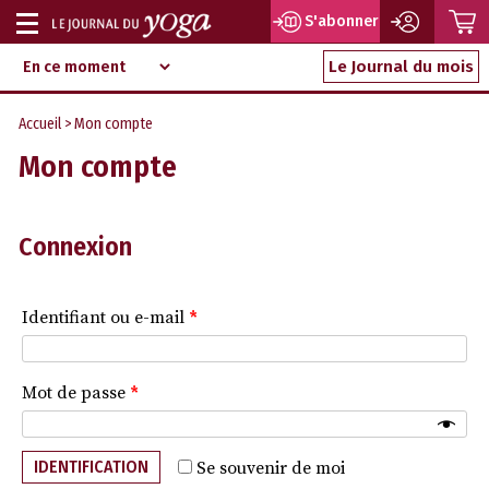
P
S'abonner
Afficher
Magazine
Aller
ou
Le Journal du mois
d‘information
au
indépendant
masquer
contenu
Accueil
> Mon compte
la
Mon compte
navigation
Connexion
Identifiant ou e-mail
*
Mot de passe
*
IDENTIFICATION
Se souvenir de moi