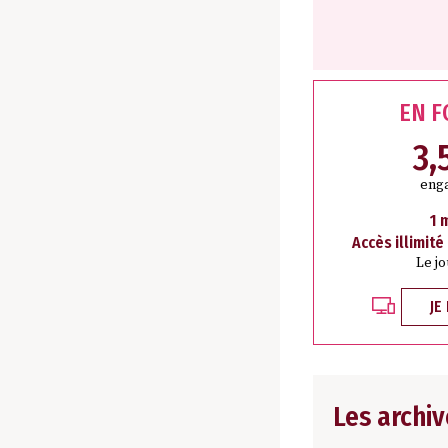
EN 
3,
eng
1 
Accès illimité
Le j
JE
Les archiv