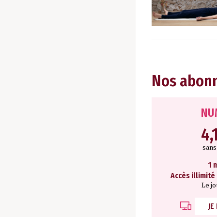
Nos abon
NU
4,
san
1 
Accès illimité
Le j
JE