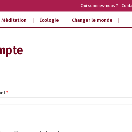
Qui sommes-nous ?
Conta
Méditation
Écologie
Changer le monde
mpte
ail
*