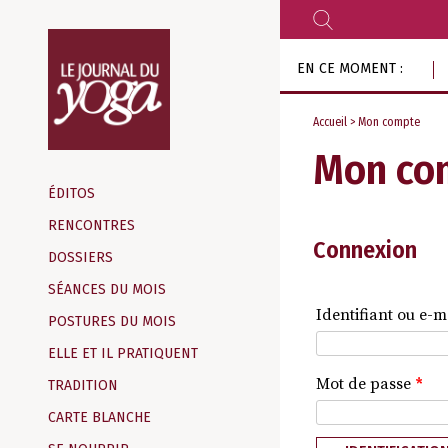
RECHERCHER
Aller
EN CE MOMENT :
au
contenu
Accueil
> Mon compte
Mon co
Magazine
d‘information
ÉDITOS
indépendant
RENCONTRES
Connexion
DOSSIERS
SÉANCES DU MOIS
Identifiant ou e-m
POSTURES DU MOIS
ELLE ET IL PRATIQUENT
Mot de passe
*
TRADITION
CARTE BLANCHE