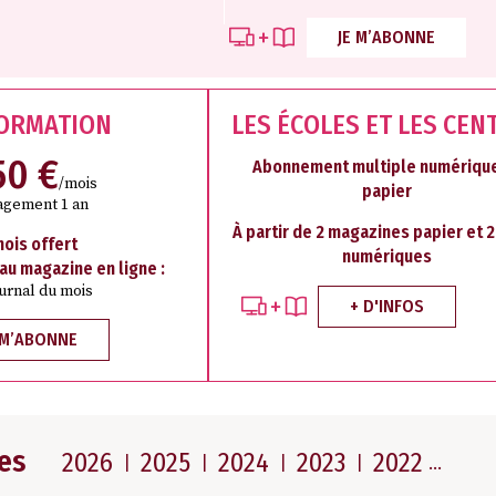
JE M’ABONNE
FORMATION
LES ÉCOLES ET LES CEN
50 €
Abonnement multiple numérique
/mois
papier
agement 1 an
À partir de 2 magazines papier et 
mois offert
numériques
 au magazine en ligne :
ournal du mois
+ D'INFOS
 M’ABONNE
es
2026
2025
2024
2023
2022