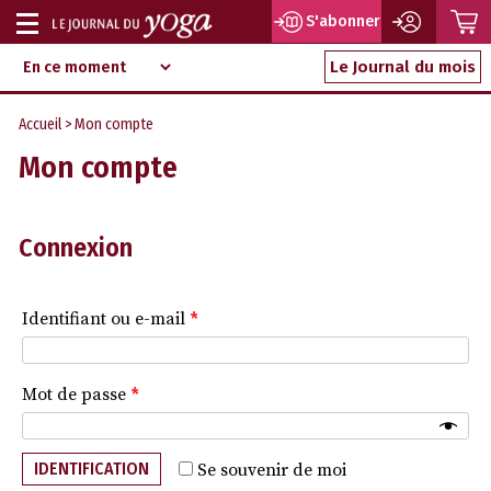
P
S'abonner
Afficher
Magazine
Aller
ou
Le Journal du mois
d‘information
au
indépendant
masquer
contenu
Accueil
> Mon compte
la
Mon compte
navigation
Connexion
Identifiant ou e-mail
*
Mot de passe
*
IDENTIFICATION
Se souvenir de moi