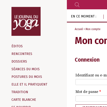
RECHERCHER
Aller
EN CE MOMENT :
au
contenu
Accueil
> Mon compte
Mon co
Magazine
d‘information
ÉDITOS
indépendant
RENCONTRES
Connexion
DOSSIERS
SÉANCES DU MOIS
Identifiant ou e-m
POSTURES DU MOIS
ELLE ET IL PRATIQUENT
Mot de passe
*
TRADITION
CARTE BLANCHE