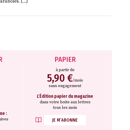
araboles. (…)
R
PAPIER
à partir de
5,90 €
/mois
sans engagement
L’Édition papier du magazine
dans votre boite aux lettres
tous les mois
ne :
hives
JE M’ABONNE