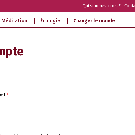
Qui sommes-nous ?
Conta
Méditation
Écologie
Changer le monde
mpte
ail
*