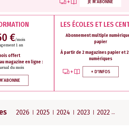
JE M’ABONNE
FORMATION
LES ÉCOLES ET LES CEN
50 €
Abonnement multiple numérique
/mois
papier
agement 1 an
À partir de 2 magazines papier et 
mois offert
numériques
 au magazine en ligne :
ournal du mois
+ D'INFOS
 M’ABONNE
es
2026
2025
2024
2023
2022