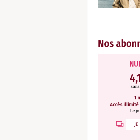
Nos abon
NU
4,
san
1 
Accès illimité
Le j
JE