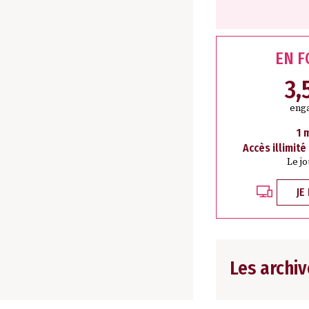
EN 
3,
eng
1 
Accès illimité
Le j
JE
Les archiv