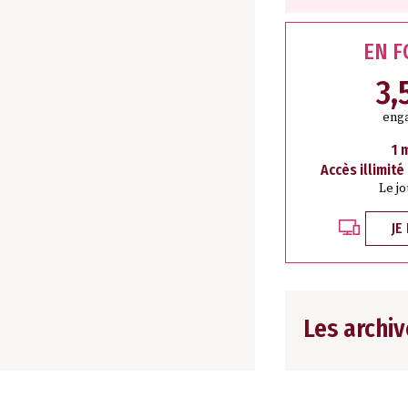
EN 
3,
eng
1 
Accès illimité
Le j
JE
Les archiv