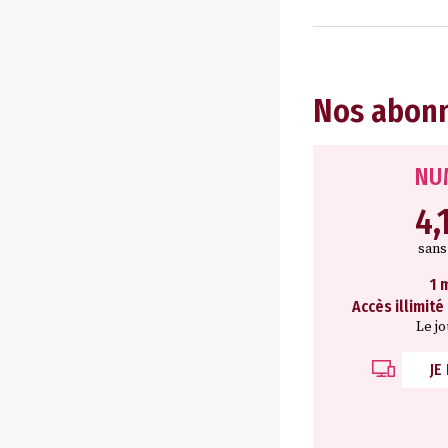
Nos abon
NU
4,
san
1 
Accès illimité
Le j
JE