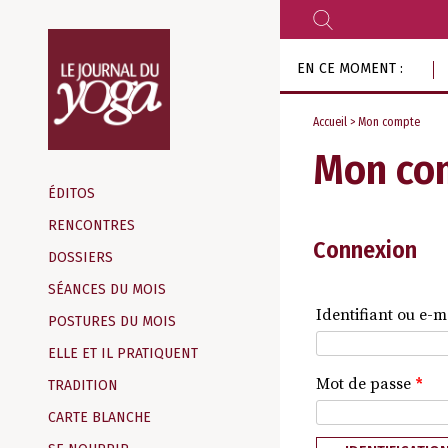
RECHERCHER
Aller
EN CE MOMENT :
au
contenu
Accueil
> Mon compte
Mon co
Magazine
d‘information
ÉDITOS
indépendant
RENCONTRES
Connexion
DOSSIERS
SÉANCES DU MOIS
Identifiant ou e-m
POSTURES DU MOIS
ELLE ET IL PRATIQUENT
Mot de passe
*
TRADITION
CARTE BLANCHE