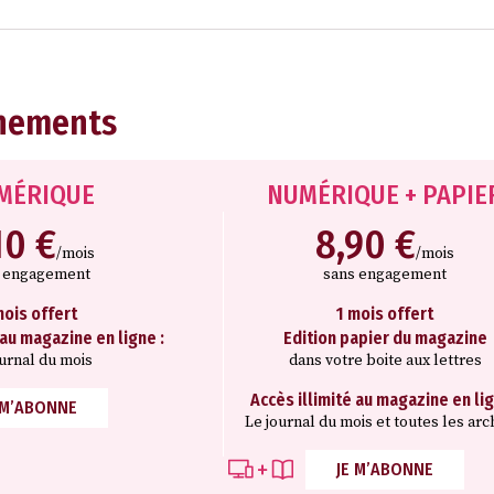
nements
MÉRIQUE
NUMÉRIQUE + PAPIE
10 €
8,90 €
/mois
/mois
s engagement
sans engagement
mois offert
1 mois offert
 au magazine en ligne :
Edition papier du magazine
ournal du mois
dans votre boite aux lettres
Accès illimité au magazine en lig
 M’ABONNE
Le journal du mois et toutes les arc
JE M’ABONNE