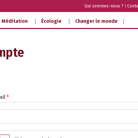
Qui sommes-nous ?
Conta
Méditation
Écologie
Changer le monde
mpte
ail
*