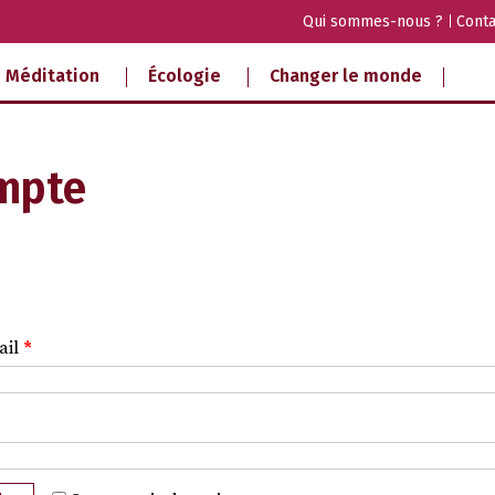
Qui sommes-nous ?
Conta
Méditation
Écologie
Changer le monde
mpte
ail
*