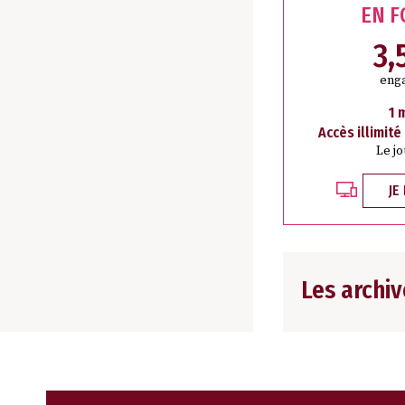
EN 
3,
eng
1 
Accès illimité
Le j
JE
Les archiv