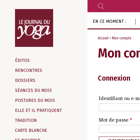
RECHERCHER
Aller
EN CE MOMENT :
au
contenu
Accueil
> Mon compte
Mon co
Magazine
d‘information
ÉDITOS
indépendant
RENCONTRES
Connexion
DOSSIERS
SÉANCES DU MOIS
Identifiant ou e-m
POSTURES DU MOIS
ELLE ET IL PRATIQUENT
Mot de passe
*
TRADITION
CARTE BLANCHE