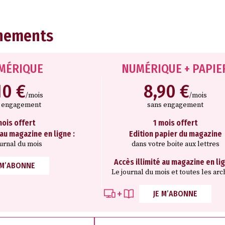
nements
MÉRIQUE
NUMÉRIQUE + PAPIE
10 €
8,90 €
/mois
/mois
s engagement
sans engagement
mois offert
1 mois offert
 au magazine en ligne :
Edition papier du magazine
ournal du mois
dans votre boite aux lettres
Accès illimité au magazine en lig
 M’ABONNE
Le journal du mois et toutes les arc
JE M’ABONNE