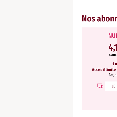
Nos abon
NU
4,
san
1 
Accès illimité
Le j
JE