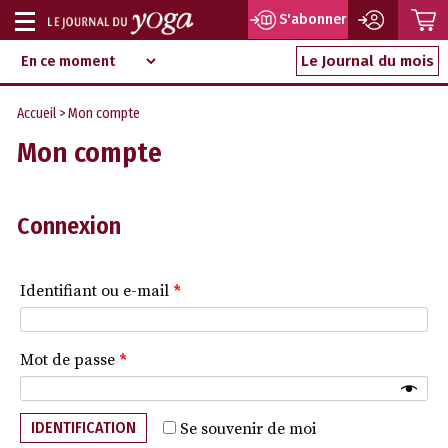
P
S'abonner
Afficher
Magazine
Aller
ou
Le Journal du mois
d‘information
au
indépendant
masquer
contenu
Accueil
> Mon compte
la
Mon compte
navigation
Connexion
Identifiant ou e-mail
*
Mot de passe
*
IDENTIFICATION
Se souvenir de moi