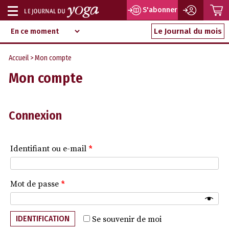
P
S'abonner
Afficher
Magazine
Aller
ou
Le Journal du mois
d‘information
au
indépendant
masquer
contenu
Accueil
> Mon compte
la
Mon compte
navigation
Connexion
Identifiant ou e-mail
*
Mot de passe
*
IDENTIFICATION
Se souvenir de moi