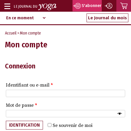
P
S'abonner
Afficher
Magazine
Aller
ou
Le Journal du mois
d‘information
au
indépendant
masquer
contenu
Accueil
> Mon compte
la
Mon compte
navigation
Connexion
Identifiant ou e-mail
*
Mot de passe
*
IDENTIFICATION
Se souvenir de moi