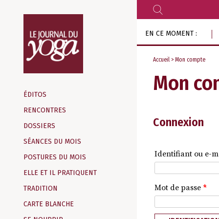
RECHERCHER
Aller
EN CE MOMENT :
au
contenu
Accueil
> Mon compte
Mon co
Magazine
d‘information
ÉDITOS
indépendant
RENCONTRES
Connexion
DOSSIERS
SÉANCES DU MOIS
Identifiant ou e-m
POSTURES DU MOIS
ELLE ET IL PRATIQUENT
Mot de passe
*
TRADITION
CARTE BLANCHE