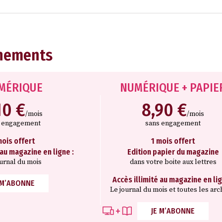
nements
MÉRIQUE
NUMÉRIQUE + PAPIE
10 €
8,90 €
/mois
/mois
s engagement
sans engagement
mois offert
1 mois offert
 au magazine en ligne :
Edition papier du magazine
ournal du mois
dans votre boite aux lettres
Accès illimité au magazine en lig
 M’ABONNE
Le journal du mois et toutes les arc
JE M’ABONNE