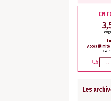
EN 
3,
eng
1 
Accès illimité
Le j
JE
Les archiv