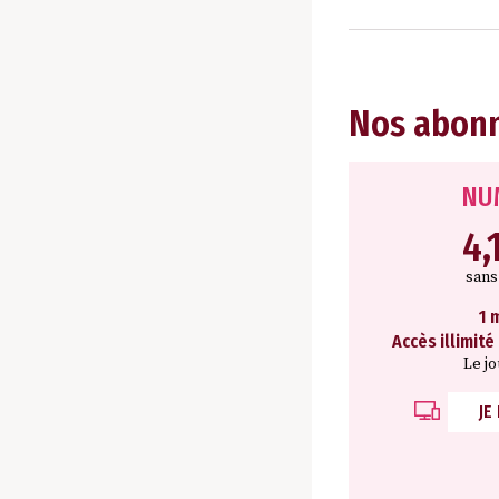
Nos abon
NU
4,
san
1 
Accès illimité
Le j
JE