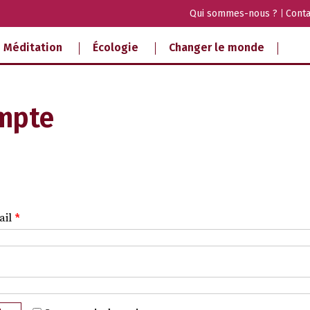
Qui sommes-nous ?
Conta
Méditation
Écologie
Changer le monde
mpte
ail
*