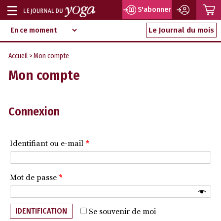
P
S'abonner
Afficher
Magazine
Aller
ou
Le Journal du mois
d‘information
au
indépendant
masquer
contenu
Accueil
> Mon compte
la
Mon compte
navigation
Connexion
Identifiant ou e-mail
*
Mot de passe
*
IDENTIFICATION
Se souvenir de moi