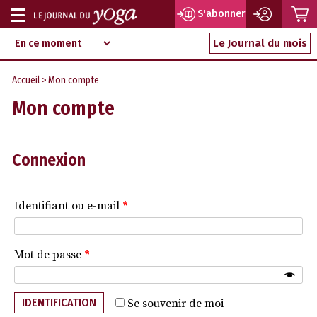
P
S'abonner
Afficher
Magazine
Aller
ou
Le Journal du mois
d‘information
au
indépendant
masquer
contenu
Accueil
> Mon compte
la
Mon compte
navigation
Connexion
Identifiant ou e-mail
*
Mot de passe
*
IDENTIFICATION
Se souvenir de moi